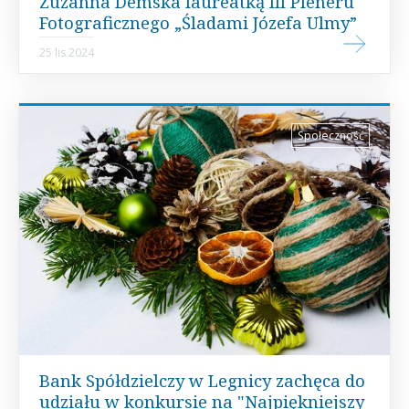
Zuzanna Demska laureatką III Pleneru
Fotograficznego „Śladami Józefa Ulmy”
25 lis 2024
Społeczność
Bank Spółdzielczy w Legnicy zachęca do
udziału w konkursie na "Najpiękniejszy