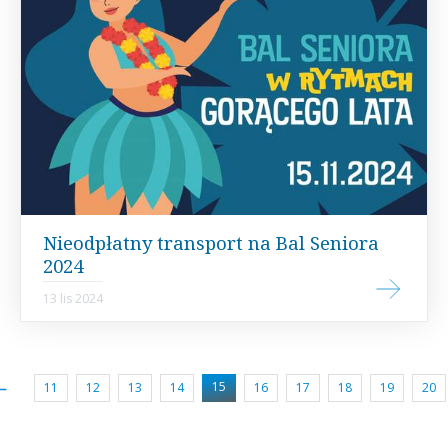
Nieodpłatny transport na Bal Seniora
2024
13 lis 2024
15
11
12
13
14
16
17
18
19
20
(current)