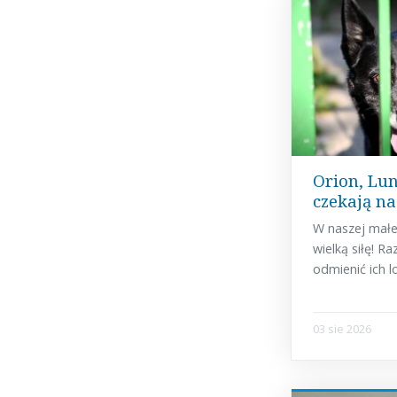
Orion, Lun
czekają n
W naszej mał
wielką siłę! 
odmienić ich l
03 sie 2026