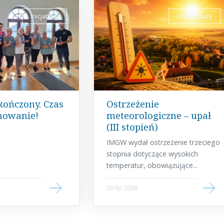
Inicjatywy
Komunikaty
kończony. Czas
Ostrzeżenie
mowanie!
meteorologiczne – upał
(III stopień)
IMGW wydał ostrzeżenie trzeciego
stopnia dotyczące wysokich
temperatur, obowiązujące...
30 lip 2026