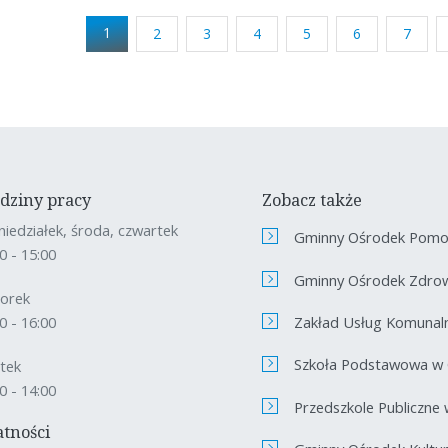
1
2
3
4
5
6
7
(current)
dziny pracy
Zobacz także
niedziałek, środa, czwartek
Gminny Ośrodek Pomoc
0 - 15:00
Gminny Ośrodek Zdro
orek
Zakład Usług Komunal
0 - 16:00
Szkoła Podstawowa w
ątek
0 - 14:00
Przedszkole Publiczne
atności