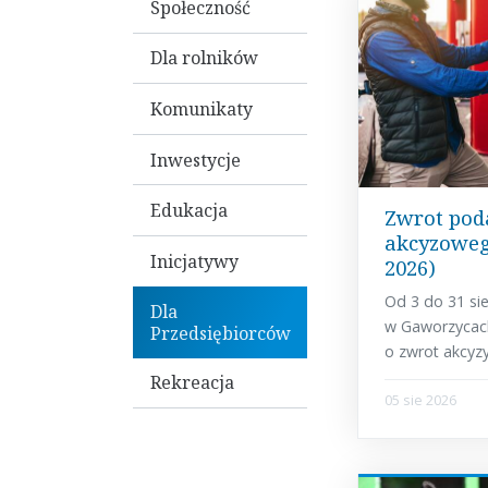
Społeczność
Dla rolników
Komunikaty
Inwestycje
Edukacja
Zwrot pod
akcyzowego
Inicjatywy
2026)
Od 3 do 31 si
Dla
w Gaworzycach
Przedsiębiorców
o zwrot akcyzy 
Rekreacja
05 sie 2026