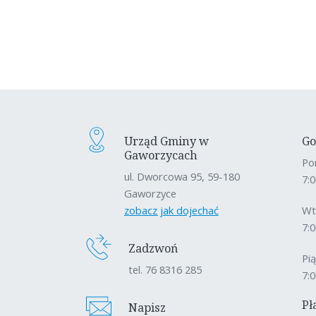
Urząd Gminy w
Go
Gaworzycach
Po
ul. Dworcowa 95, 59-180
7:0
Gaworzyce
zobacz jak dojechać
Wt
7:0
Zadzwoń
Pi
tel. 76 8316 285
7:0
Pł
Napisz