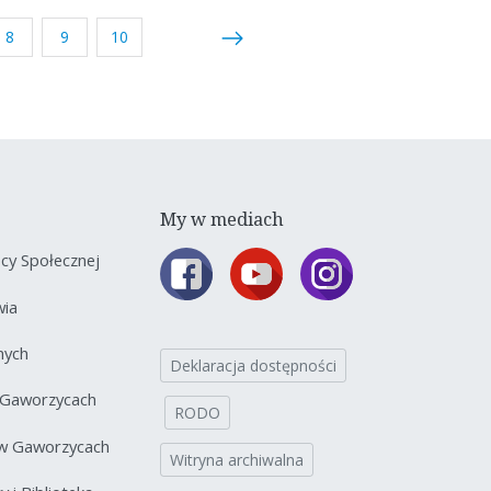
8
9
10
My w mediach
y Społecznej
wia
nych
Deklaracja dostępności
 Gaworzycach
RODO
 w Gaworzycach
Witryna archiwalna