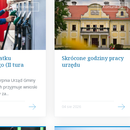
Dla rolników
Komunikaty
atku
Skrócone godziny pracy
 (II tura
urzędu
erpnia Urząd Gminy
 przyjmuje wnioski
za...
04 sie 2026