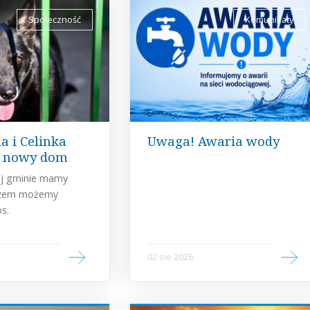
Społeczność
Komunikaty
a i Celinka
Uwaga! Awaria wody
a nowy dom
ej gminie mamy
Razem możemy
os.
02 sie 2026