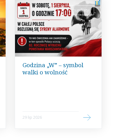
Komunikaty
Godzina „W” – symbol
walki o wolność
29 lip 2026