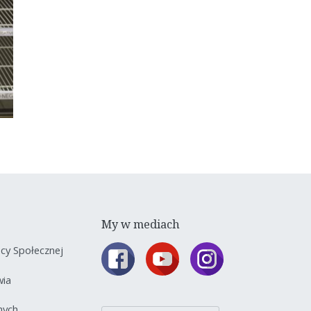
My w mediach
y Społecznej
wia
nych