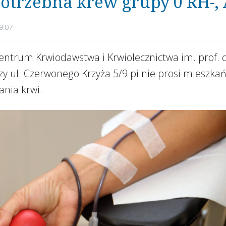
potrzebna krew grupy 0 RH-, 
9:07
entrum Krwiodawstwa i Krwiolecznictwa im. prof. 
y ul. Czerwonego Krzyża 5/9 pilnie prosi mieszkań
ania krwi.