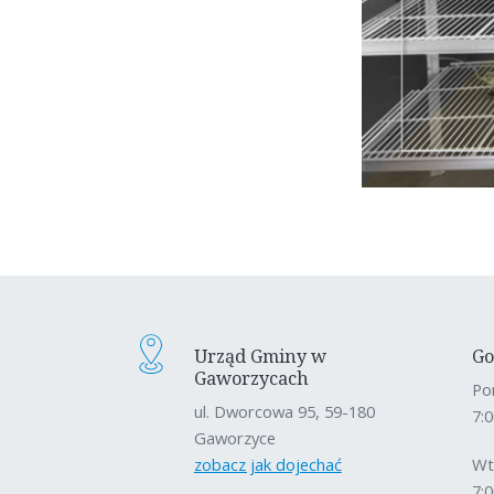
Urząd Gminy w
Go
Gaworzycach
Po
ul. Dworcowa 95, 59-180
7:0
Gaworzyce
zobacz jak dojechać
Wt
7:0