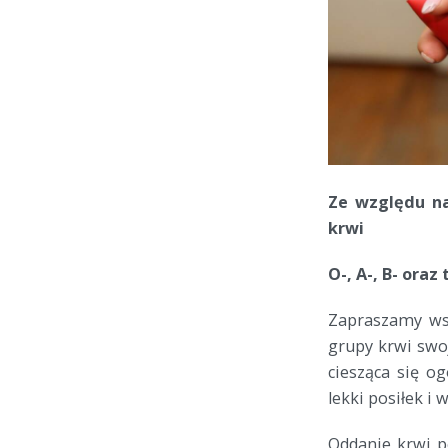
Ze względu na
krwi
O-, A-, B- oraz
Zapraszamy wsz
grupy krwi swo
ciesząca się o
lekki posiłek i 
Oddanie krwi p