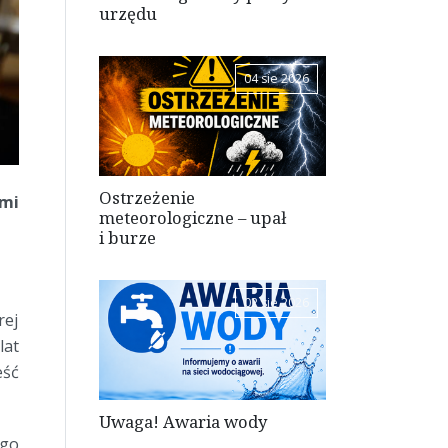
urzędu
04 sie 2026
Ostrzeżenie
ami
meteorologiczne – upał
i burze
02 sie 2026
rej
lat
eść
Uwaga! Awaria wody
ego