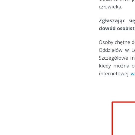
człowieka.
Zgłaszając si
dowód osobist
Osoby chętne d
Oddziałów w Le
Szczegółowe in
kiedy można od
internetowej:
w