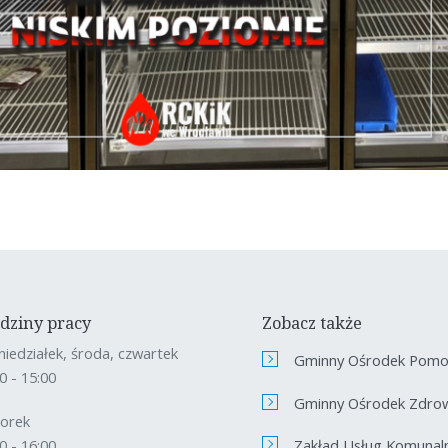
dziny pracy
Zobacz także
niedziałek, środa, czwartek
Gminny Ośrodek Pomoc
0 - 15:00
Gminny Ośrodek Zdro
orek
Zakład Usług Komunal
0 - 16:00