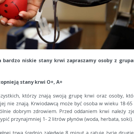
 bardzo niskie stany krwi zapraszamy osoby z grup
 topnieją stany krwi O+, A+
ystkich, którzy znają swoją grupę krwi oraz osoby, któ
jej nie znają. Krwiodawcą może być osoba w wieku 18-65 
gólnie dobrym zdrowiem. Przed oddaniem krwi należy zj
wypić przynajmniej 1- 2 litrów płynów (woda, herbata, soki).
ełnej trwa średnio zaledwie 8 minut a ratuje życie drugi