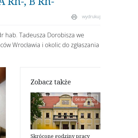
A Rh-, B Rh-
wydrukuj
dr hab. Tadeusza Dorobisza we
ców Wrocławia i okolic do zgłaszania
Zobacz także
04 sie 2026
Skrócone godziny pracy