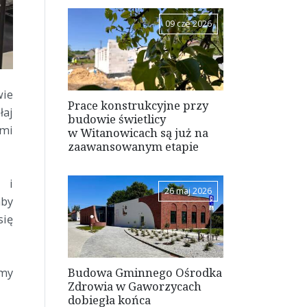
09 cze 2026
wie
Prace konstrukcyjne przy
łaj
budowie świetlicy
mi
w Witanowicach są już na
zaawansowanym etapie
ć i
26 maj 2026
aby
się
Budowa Gminnego Ośrodka
emy
Zdrowia w Gaworzycach
dobiegła końca