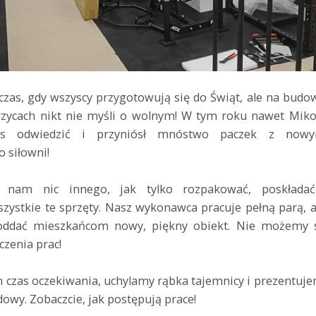
czas, gdy wszyscy przygotowują się do Świąt, ale na budo
ycach nikt nie myśli o wolnym! W tym roku nawet Miko
as odwiedzić i przyniósł mnóstwo paczek z nowy
 siłowni!
e nam nic innego, jak tylko rozpakować, poskłada
ystkie te sprzęty. Nasz wykonawca pracuje pełną parą, 
oddać mieszkańcom nowy, piękny obiekt. Nie możemy 
zenia prac!
 czas oczekiwania, uchylamy rąbka tajemnicy i prezentuj
udowy. Zobaczcie, jak postępują prace!