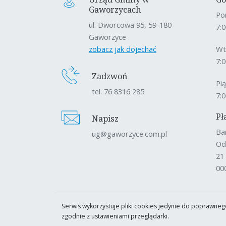
Gaworzycach
Po
ul. Dworcowa 95, 59-180
7:0
Gaworzyce
zobacz jak dojechać
Wt
7:0
Zadzwoń
Pi
tel. 76 8316 285
7:0
Pł
Napisz
Ba
ug@gaworzyce.com.pl
Od
21
00
Serwis wykorzystuje pliki cookies jedynie do poprawnego
zgodnie z ustawieniami przeglądarki.