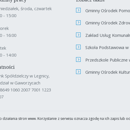
niedziałek, środa, czwartek
Gminny Ośrodek Pomoc
0 - 15:00
Gminny Ośrodek Zdro
orek
Zakład Usług Komunal
0 - 16:00
Szkoła Podstawowa w
ątek
0 - 14:00
Przedszkole Publiczne
atności
Gminny Ośrodek Kultury
nk Spółdzielczy w Legnicy,
dział w Gaworzycach
 8649 1060 2007 7001 1223
07
 działania stron www. Korzystanie z serwisu oznacza zgodę na ich zapis lub o