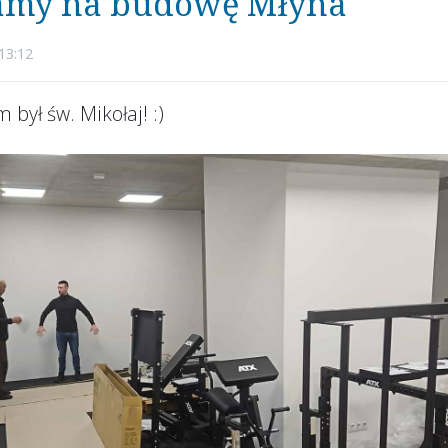
amy na budowę Młyna
13:12
 był św. Mikołaj! :)