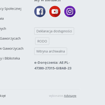
y Społecznej
wia
nych
Deklaracja dostępności
 Gaworzycach
RODO
 w Gaworzycach
Witryna archiwalna
 i Biblioteka
e-Doręczenia: AE:PL-
47380-27315-GIBAB-23
dczyt
wykonanie
Advisage