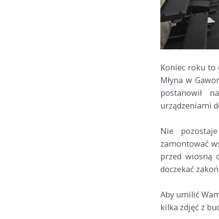
Koniec roku to 
Młyna w Gaworz
postanowił n
urządzeniami do
Nie pozostaj
zamontować wsz
przed wiosną 
doczekać zakońc
Aby umilić Wam
kilka zdjęć z b