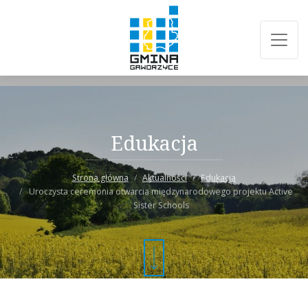
Edukacja
Strona główna
Aktualności
Edukacja
Uroczysta ceremonia otwarcia międzynarodowego projektu Active
Sister Schools