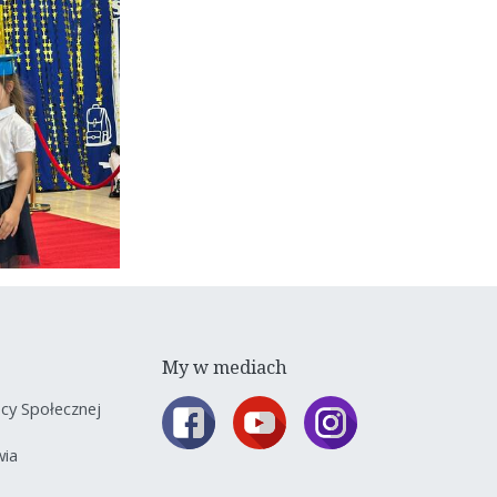
My w mediach
y Społecznej
wia