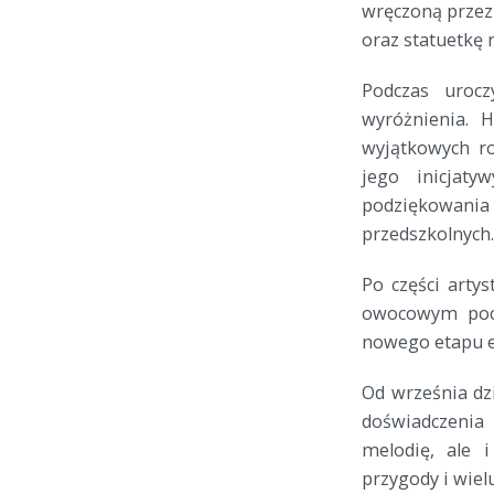
wręczoną przez 
oraz statuetkę
Podczas urocz
wyróżnienia. H
wyjątkowych ro
jego inicjaty
podziękowania
przedszkolnych.
Po części artys
owocowym pocz
nowego etapu e
Od września dz
doświadczenia 
melodię, ale 
przygody i wiel