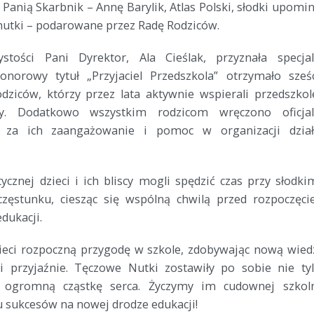
Panią Skarbnik – Annę Barylik, Atlas Polski, słodki upomi
 nutki – podarowane przez Radę Rodziców.
ystości Pani Dyrektor, Ala Cieślak, przyznała specja
onorowy tytuł „Przyjaciel Przedszkola” otrzymało sześ
dziców, którzy przez lata aktywnie wspierali przedszkol
wy. Dodatkowo wszystkim rodzicom wręczono oficja
 za ich zaangażowanie i pomoc w organizacji dzia
tycznej dzieci i ich bliscy mogli spędzić czas przy słodki
ęstunku, ciesząc się wspólną chwilą przed rozpoczęc
dukacji.
ieci rozpoczną przygodę w szkole, zdobywając nową wied
i przyjaźnie. Tęczowe Nutki zostawiły po sobie nie ty
i ogromną cząstkę serca. Życzymy im cudownej szkol
u sukcesów na nowej drodze edukacji!