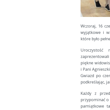
Wczoraj, 16 cz
wyjątkowe i w
które było peł
Uroczystość 
zaprezentowali
piękne widowis
i Pani Agnieszk
Gwiazd po cze
podkreślając, ja
Każdy z prze
przypominać o 
pamiątkowe tab