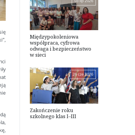
03 lip 2026
się
Międzypokoleniowa
i”,
współpraca, cyfrowa
odwaga i bezpieczeństwo
w sieci
ci
iły
26 cze 2026
wat
eją
nie
Zakończenie roku
ędą
szkolnego klas I–III
la,
kę,