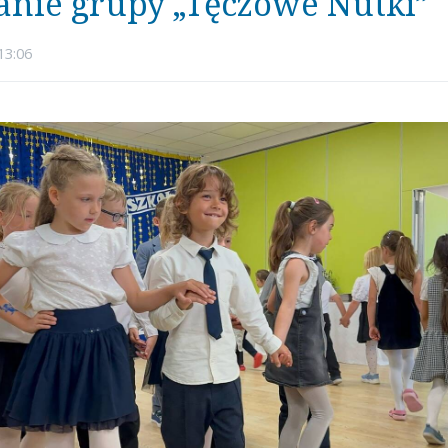
anie grupy „Tęczowe Nutki”
13:06