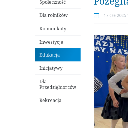
Pożegn
Społeczność
Dla rolników
17 cze 2025 
Komunikaty
Inwestycje
Edukacja
Inicjatywy
Dla
Przedsiębiorców
Rekreacja