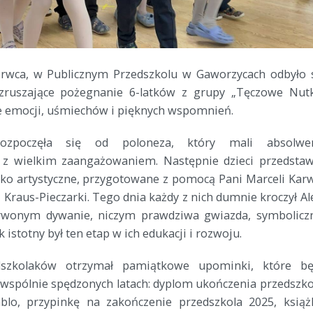
erwca, w Publicznym Przedszkolu w Gaworzycach odbyło 
zruszające pożegnanie 6-latków z grupy „Tęczowe Nutk
ne emocji, uśmiechów i pięknych wspomnień.
rozpoczęła się od poloneza, który mali absolwen
 z wielkim zaangażowaniem. Następnie dzieci przedstaw
ko artystyczne, przygotowane z pomocą Pani Marceli Kar
i Kraus-Pieczarki. Tego dnia każdy z nich dumnie kroczył Al
rwonym dywanie, niczym prawdziwa gwiazda, symbolicz
k istotny był ten etap w ich edukacji i rozwoju.
dszkolaków otrzymał pamiątkowe upominki, które b
wspólnie spędzonych latach: dyplom ukończenia przedszko
lo, przypinkę na zakończenie przedszkola 2025, książ