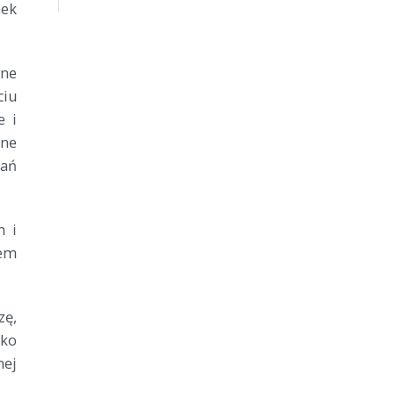
nek
lne
ciu
e i
lne
łań
m i
iem
zę,
lko
nej